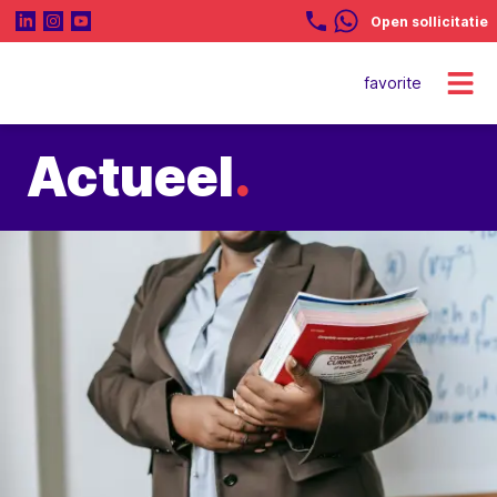
Open sollicitatie
favorite
Actueel
.