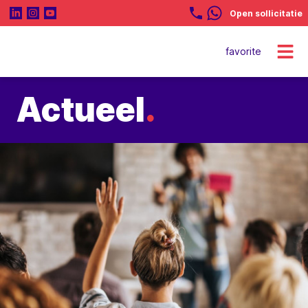
Open sollicitatie
favorite
Actueel
.