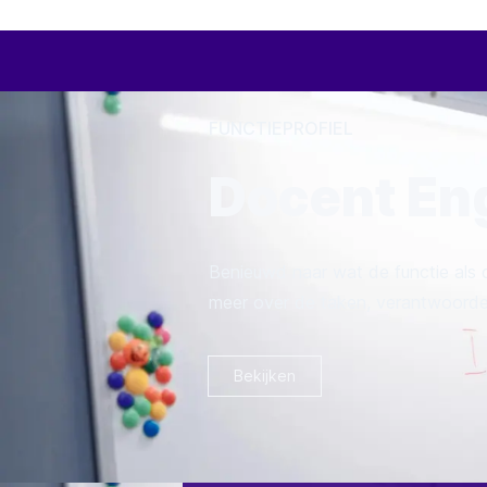
FUNCTIEPROFIEL
Docent En
Benieuwd naar wat de functie als 
meer over de taken, verantwoorde
Bekijken