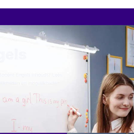
gels
docent Engels inhoudt? Lees
lijkheden en mogelijkheden.