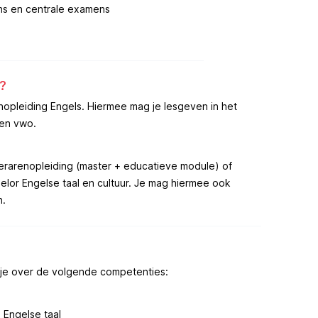
s en centrale examens
?
nopleiding Engels. Hiermee mag je lesgeven in het
en vwo.
 lerarenopleiding (master + educatieve module) of
elor Engelse taal en cultuur. Je mag hiermee ook
n.
 je over de volgende competenties:
 Engelse taal