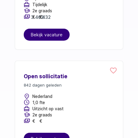
card_travel
Tijdelijk
school
2e graads
payments
3.463
6.432
€
€
Bekijk vacature
Open sollicitatie
842 dagen geleden
location_on
Nederland
schedule
1,0 fte
card_travel
Uitzicht op vast
school
2e graads
payments
€
€