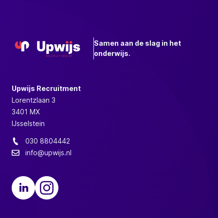
Samen aan de slag in het
onderwijs.
Upwijs Recruitment
Lorentzlaan 3
3401 MX
IJsselstein
030 8804442
info@upwijs.nl