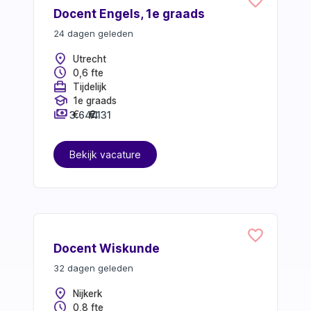
Docent Engels, 1e graads
24 dagen geleden
location_on
Utrecht
schedule
0,6 fte
card_travel
Tijdelijk
school
1e graads
payments
3.644
7.131
€
€
Bekijk vacature
Docent Wiskunde
32 dagen geleden
location_on
Nijkerk
schedule
0,8 fte