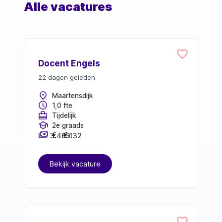
Alle vacatures
Docent Engels
22 dagen geleden
location_on
Maartensdijk
schedule
1,0 fte
card_travel
Tijdelijk
school
2e graads
payments
3.463
6.432
€
€
Bekijk vacature