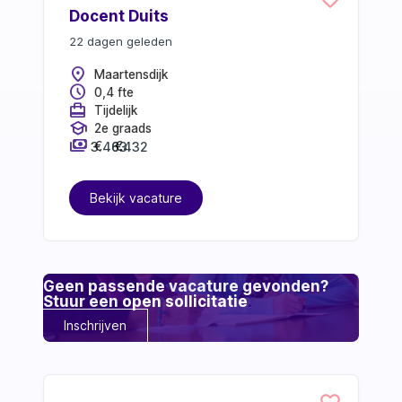
Docent Duits
22 dagen geleden
location_on
Maartensdijk
schedule
0,4 fte
card_travel
Tijdelijk
school
2e graads
payments
3.463
6.432
€
€
Bekijk vacature
Geen passende vacature gevonden?
Stuur een
open sollicitatie
.
Inschrijven