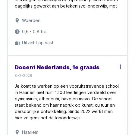
dagelijks gewerkt aan betekenisvol onderwijs, met
ruimte voor ieders achtergrond, talent en
ontwikkeling.
Woerden
Wat direct opvalt, is de warme sfeer en de open
0,6 - 0,8 fte
cultuur. Collega’s staan écht voor elkaar klaar,
Uitzicht op vast
nieuwe medewerkers worden goed begeleid, en je
krijgt de ruimte om te doen waar je goed in bent én
om te blijven leren.
Docent Nederlands, 1e graads
De school is uitstekend bereikbaar, op loopafstand
van het NS-station, en biedt medewerkers goede
6-2-2026
arbeidsvoorwaarden, professionele ondersteuning
Je komt te werken op een vooruitstrevende school
en volop aandacht voor vitaliteit en balans.
in Haarlem met ruim 1.100 leerlingen verdeeld over
gymnasium, atheneum, havo en mavo. De school
Kortom: een fijne, moderne school waar je
staat bekend om haar nadruk op kunst, cultuur en
samenwerkt met betrokken collega’s en bijdraagt
persoonlijke ontwikkeling. Sinds 2022 werkt men
aan het toekomstperspectief van ruim 2.500
hier volgens het daltononderwijs.
leerlingen.
Het gebouw ademt rust en ruimte – letterlijk en
Haarlem