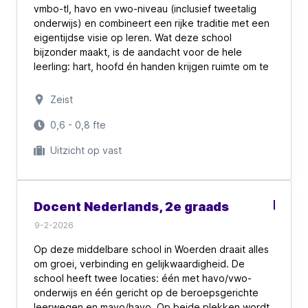
vmbo-tl, havo en vwo-niveau (inclusief tweetalig
onderwijs) en combineert een rijke traditie met een
eigentijdse visie op leren. Wat deze school
bijzonder maakt, is de aandacht voor de hele
leerling: hart, hoofd én handen krijgen ruimte om te
groeien. Er wordt gewerkt in een veilige, open
leeromgeving, waarin elke leerling wordt
Zeist
uitgedaagd én ondersteund.
0,6 - 0,8 fte
Als docent maak je deel uit van een lerende
Uitzicht op vast
gemeenschap waar samenwerking,
professionalisering en eigen initiatief volop worden
gestimuleerd. Er is ruimte om fouten te maken én
ervan te leren. Creativiteit, reflectie en autonomie
Docent Nederlands, 2e graads
staan hoog in het vaandel – zowel voor leerlingen
als collega’s. Dat maakt deze school een plek waar
9-2-2026
je écht het verschil kunt maken.
Op deze middelbare school in Woerden draait alles
om groei, verbinding en gelijkwaardigheid. De
school heeft twee locaties: één met havo/vwo-
onderwijs en één gericht op de beroepsgerichte
leerwegen en mavo/havo. Op beide plekken wordt