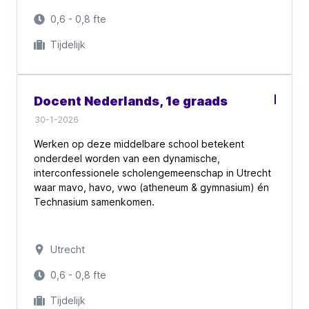
figuurlijk. Zo is de groene binnentuin in het voorjaar
een geliefde plek voor studie én inspiratie.
0,6 - 0,8 fte
Creativiteit, eigenaarschap en groei staan hier
Tijdelijk
centraal, zowel voor leerlingen als voor
medewerkers.
Docent Nederlands, 1e graads
30-1-2026
Werken op deze middelbare school betekent
onderdeel worden van een dynamische,
interconfessionele scholengemeenschap in Utrecht
waar mavo, havo, vwo (atheneum & gymnasium) én
Technasium samenkomen.
Met een diverse leerlingpopulatie van zo’n 1300
leerlingen en een moderne, open cultuur, is dit een
Utrecht
plek waar je als onderwijsprofessional écht het
verschil kunt maken.
0,6 - 0,8 fte
Tijdelijk
De school staat bekend om haar open sfeer,