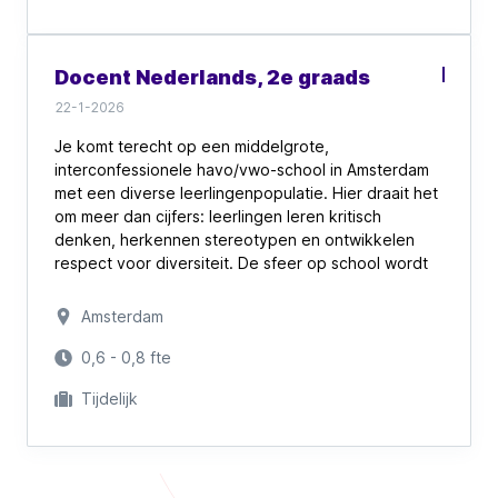
collegiale cultuur en de bereidheid om samen te
bouwen aan goed en toekomstgericht onderwijs. Of
je nu starter bent of veel ervaring meebrengt: hier
Docent Nederlands, 2e graads
krijg je de ruimte om je vakmanschap verder te
ontwikkelen en leerlingen te begeleiden in een
22-1-2026
belangrijke fase van hun leven.
Je komt terecht op een middelgrote,
interconfessionele havo/vwo-school in Amsterdam
met een diverse leerlingenpopulatie. Hier draait het
om meer dan cijfers: leerlingen leren kritisch
denken, herkennen stereotypen en ontwikkelen
respect voor diversiteit. De sfeer op school wordt
door ouders en leerlingen als veilig en prettig
ervaren.
Amsterdam
Als docent maak je deel uit van een vakgroep met
0,6 - 0,8 fte
acht enthousiaste collega’s die volop bezig zijn met
Tijdelijk
onderwijsontwikkeling en vernieuwing. Jouw ideeën
zijn welkom!