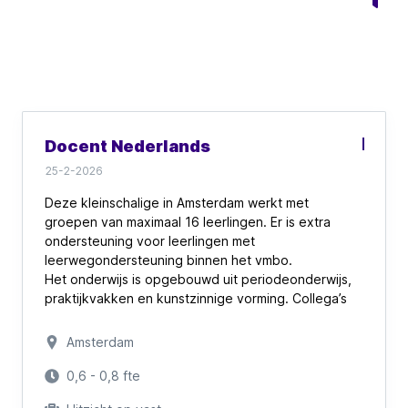
Docent Nederlands
25-2-2026
Deze kleinschalige in Amsterdam werkt met
groepen van maximaal 16 leerlingen. Er is extra
ondersteuning voor leerlingen met
leerwegondersteuning binnen het vmbo.
Het onderwijs is opgebouwd uit periodeonderwijs,
praktijkvakken en kunstzinnige vorming. Collega’s
werken nauw samen en kennen iedere leerling bij
naam. Persoonlijke aandacht, overzicht en
Amsterdam
verbinding vormen de basis van het onderwijs.
0,6 - 0,8 fte