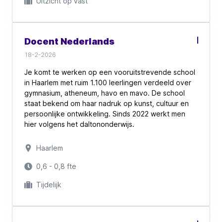
Uitzicht op vast
Docent Nederlands
18-2-2026
Je komt te werken op een vooruitstrevende school
in Haarlem met ruim 1.100 leerlingen verdeeld over
gymnasium, atheneum, havo en mavo. De school
staat bekend om haar nadruk op kunst, cultuur en
persoonlijke ontwikkeling. Sinds 2022 werkt men
hier volgens het daltononderwijs.
Het gebouw ademt rust en ruimte – letterlijk en
Haarlem
figuurlijk. Zo is de groene binnentuin in het voorjaar
een geliefde plek voor studie én inspiratie.
0,6 - 0,8 fte
Creativiteit, eigenaarschap en groei staan hier
Tijdelijk
centraal, zowel voor leerlingen als voor
medewerkers.