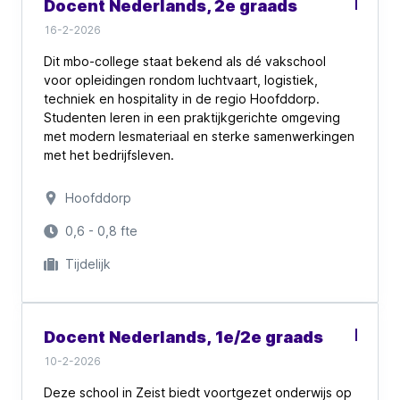
Docent Nederlands, 2e graads
16-2-2026
Dit mbo-college staat bekend als dé vakschool
voor opleidingen rondom luchtvaart, logistiek,
techniek en hospitality in de regio Hoofddorp.
Studenten leren in een praktijkgerichte omgeving
met modern lesmateriaal en sterke samenwerkingen
met het bedrijfsleven.
Binnen het Entree-team wordt kleinschalig gewerkt,
Hoofddorp
met veel aandacht voor begeleiding en duidelijke
structuur. Collega’s stemmen intensief af om
0,6 - 0,8 fte
studenten écht verder te helpen richting werk of
Tijdelijk
vervolgopleiding.
Docent Nederlands, 1e/2e graads
10-2-2026
Deze school in Zeist biedt voortgezet onderwijs op