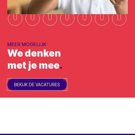
MEER MOGELIJK
We denken
met je mee
.
BEKIJK DE VACATURES