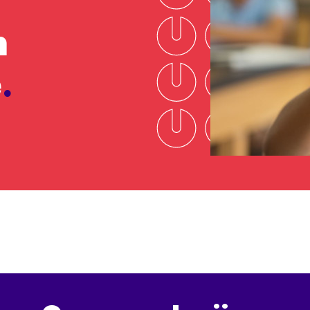
n
e
.