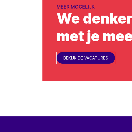
MEER MOGELIJK
We denke
met je me
BEKIJK DE VACATURES