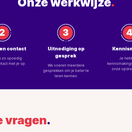
Onze werkwijze
.
en contact
Uitnodiging op
Kennis
gesprek
n zo spoedig
Je heb
tact met je op.
kennismakings
We voeren meerdere
onze opdra
gesprekken om je beter te
leren kennen.
e vragen
.