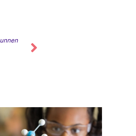
"Ruim twee jaar werk ik via dit burea
kunnen
goede samenwerking. Ik hoefde ook ni
een baan."
Raveen
docent Wiskunde