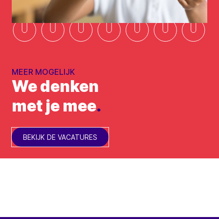
MEER MOGELIJK
We denken
met je mee
.
BEKIJK DE VACATURES