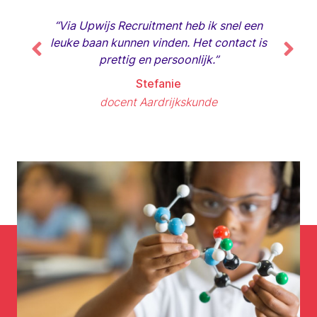
"Ruim tw
“Via Upwijs Recruitment heb ik snel een
heb tot 
leuke baan kunnen vinden. Het contact is
Ik hoef
prettig en persoonlijk.”
Stefanie
docent Aardrijkskunde