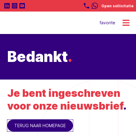
Open sollicitatie
favorite
Bedankt
.
Je bent ingeschreven
voor onze nieuwsbrief
.
TERUG NAAR HOMEPAGE