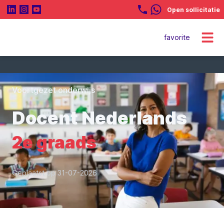
Open sollicitatie
favorite
Voortgezet onderwijs
Docent Nederlands
2e graads
Geplaatst op 31-07-2026