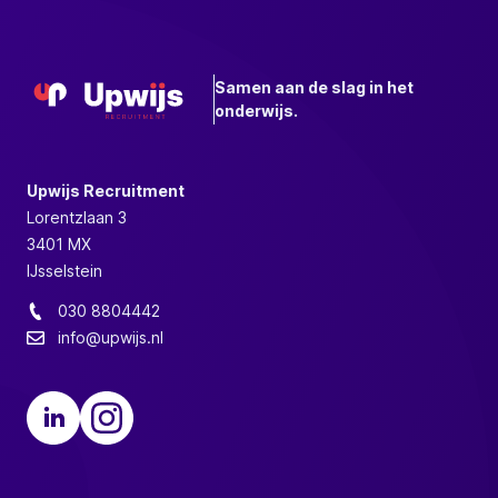
Samen aan de slag in het
onderwijs.
Upwijs Recruitment
Lorentzlaan 3
3401 MX
IJsselstein
030 8804442
info@upwijs.nl